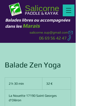
Salicorne
PADDLE & KAYAK
Bal
ades libres ou accompagnées
Marais
dans les
salicorne.sup@gmail.com
06 69 56 42 47
Balade Zen Yoga
32
euros
2 h 30 min
2
32 €
h
3
La Nouette 17190 Saint Georges
0
d'Oléron
m