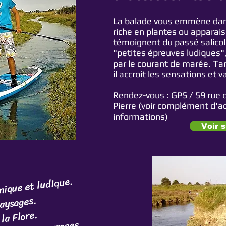
La balade vous emmène dan
riche en plantes ou apparai
témoignent du passé salicol
"petites épreuves ludiques",
par le courant de marée. Tan
il accroit les sensations et 
Rendez-vous :
GPS / 59 rue d
Pierre (voir complément d'a
informations)
Voir s
ique et ludique.
paysages.
la Flore.