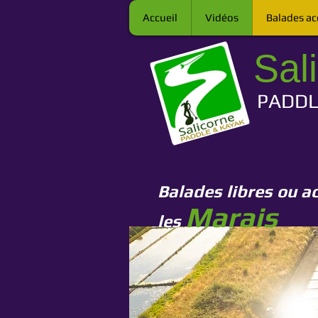
Accueil
Vidéos
Balades a
Sal
PADDL
Bal
ades libres ou 
Marais
les