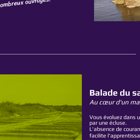
nombreux ouvrages.
B
alade
du
s
Au cœur d'un mara
Vous évoluez dans u
par une écluse.
L'absence de courant
facilite l'apprentiss