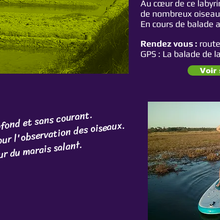
Au cœur de ce laby
r
de nombreux oiseau
En cours de balade 
Rendez vous
:
route
GPS : La balade de 
Voir 
fond et sans courant.
our l'observation des oiseaux.
r du marais salant.