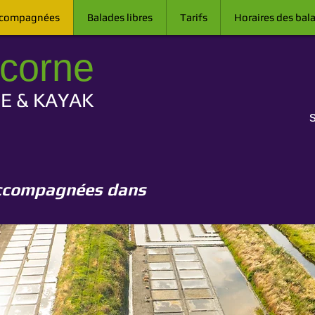
ccompagnées
Balades libres
Tarifs
Horaires des bal
icorne
E & KAYAK
accompagnées dans