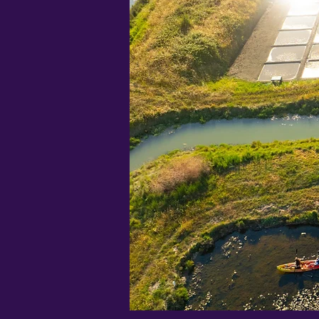
Façonnés par la nature 
On a peine à envisager aujou
l'île. En parcourant ces es
plantes et d'animaux adapté
réseau hydraulique, qui s'en