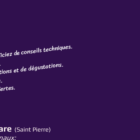
ciez de conseils techniques.
.
ions et de dégustations.
s.
fertes.
are
(Saint Pierre)
enaux: