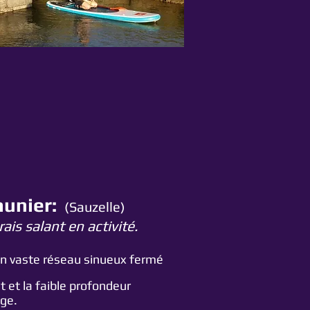
aunier:
(Sau
z
elle)
is salant en activité.
n vaste réseau sinueux fermé
 et la faible profondeur
age.