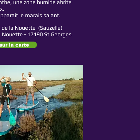
inthe, une zone h
umide
abrite
x.
apparait le marais
salant
.
 de la Nouette
(Sauzelle)
la Nouette - 17190 St Georges
sur la carte