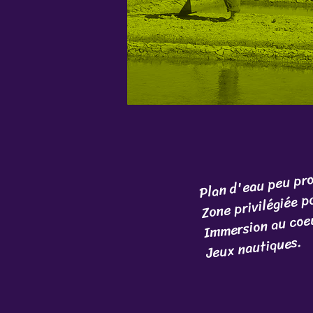
peu pro
Zone privilégiée p
Plan d'eau
Immersion au coeu
Jeux nautiques.