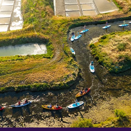
Les marais, un environnement uniqu
puis aménagés par l'homme dés le moyen âge, les marais
pourtant une place unique sur notre territoire.
rd'hui, en ces lieux en parti abandonnés, à quel point la r
paces
on découvre tout un patrimoine, mais également un
,
s au milieu salin.
Animés par le flux et reflux de la mer
fonce au plus profond des terres et "donne à boire" aux 
enfin une activité salicole.