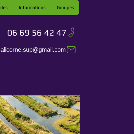
ades
Informations
Groupes
06 69 56 42 47
salicorne.sup@gmail.com