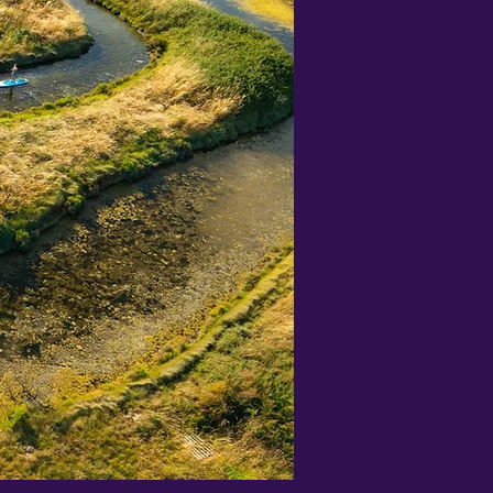
e.
 souvent méconnus, occupent
écolte du sel fit la richesse de
 écosystèmes unique riches de
, les chenaux forment un vaste
marais dont certains retrouvent