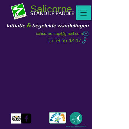
Salicorne
STAND UP PADDLE
&
Initiatie
begeleide wandelingen
salicorne.sup@gmail.com
06 69 56 42 47