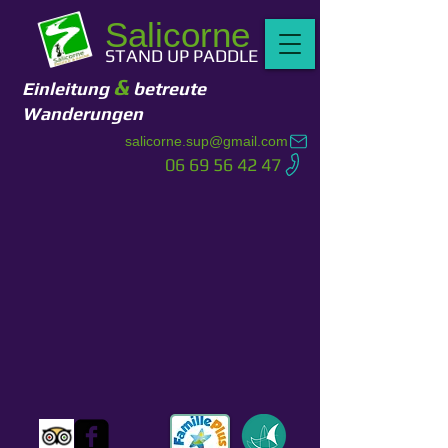
Salicorne
STAND UP PADDLE
&
Einleitung
betreute
Wanderungen
salicorne.sup@gmail.com
06 69 56 42 47